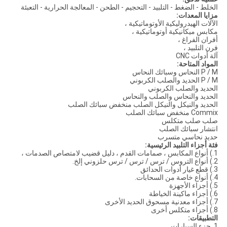
الخلط - الضغط - التلبيد - التحجيم - الطحن - المعالجة الحرارية - التعبئة
مزايا المعدات:
الآلات الهيدروليكية الأوتوماتيكية ،
مكابس ميكانيكية أوتوماتيكية ،
أفران الفراغ ،
فرن التلبيد ،
آلة أدوات CNC
المواد المتاحة:
P / M النحاس وسبائك النحاس
P / M الحديد والصلب الكربوني
الحديد والصلب الكربوني
الحديد والنحاس والصلب والنحاس
الحديد والنيكل والنيكل الصلب منخفض سبائك الصلب
Commix منخفض سبائك الصلب
صلب صلب متكلس
انتشار سبائك الصلب
حديد نحاسي متسرب
فئة أجزاء التلبيد الرئيسية:
1.) أنواع المكابس ، صمامات القدم ، دليل قضيب لامتصاص الصدمات ،
2.) أنواع التروس / ترس / ترس / ترس حلزوني إلخ.
3.) قطع غيار أدوات الحدائق
4.) أنواع خاصة من السحابات.
5.) أجزاء الأجهزة
6.) أجزاء ماكينة الخياطة
7.) أجزاء معدنية مسحوق الحديد الأخرى
8.) أجزاء متكلس أخرى
التطبيقات:
1. جزء السيارات