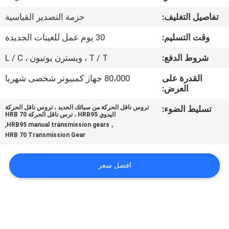
تفاصيل التغليف:
حزمة التصدير القياسية
مراقبة
وقت التسليم:
30 يوم عمل للعينات الجديدة
الجودة
شروط الدفع:
T / T ، ويسترن يونيون ، L / C
اتصل
القدرة على
80،000 جهاز كمبيوتر شخصى شهريا
العرض:
بنا
تسليط الضوء:
تروس ناقل الحركة من سبائك الحديد ، تروس ناقل الحركة
اليدوي HRB95 ، ترس ناقل الحركة HRB 70
اطلب
,
,
HRB95 manual transmission gears
HRB 70 Transmission Gear
اقتباس
افضل سعر
خريطة
الموقع
PRIVACY