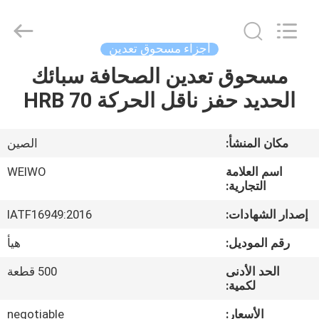
Ningbo
WeiWo
Electromechanical
Tech
Co.,Ltd..
أجزاء مسحوق تعدين
All
Rights
Reserved.
مسحوق تعدين الصحافة سبائك
الصفحة
الحديد حفز ناقل الحركة HRB 70
الرئيسية
منتجات
مكان المنشأ:
الصين
اسم العلامة
WEIWO
معلومات
التجارية:
عنا
إصدار الشهادات:
IATF16949:2016
رقم الموديل:
هيأ
جولة
الحد الأدنى
500 قطعة
في
لكمية:
المعمل
الأسعار:
negotiable