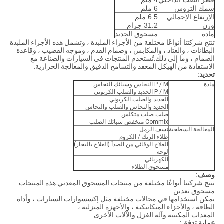
قطر الثقب الداخلي
4 ملم
سمك التروس
6 ملم
الإرتفاع الإجمالي
6.5 ملم
وزن
31.2 جرام
مادة
مسحوق الحديد
تنتج شركتنا أنواعًا مختلفة من الأجزاء الملبدة ، وتشمل هذه الأجزاء الملبدة
البطانات ، والعتاد ، والمكابس ، وصمام القدم ، وموجه القضيب ، وقاعدة
الصمام ، وما إلى ذلك.تُستخدم المنتجات في السيارات والصناعة مع
الاستفادة من الهيكل المعقد والتسامح الدقيق والمعالجة الحرارية.
تحديد:
مادة
P / M النحاس وسبائك النحاس
P / M الحديد والصلب الكربوني
الحديد والصلب الكربوني
الحديد والنحاس والصلب والنحاس
صلب صلب متكلس
Commix منخفض سبائك الصلب
المعالجة السطحية
نسف الرمل
طلاء الزنك / الكروم
العلاج الوقائي من الصدأ (العلاج بالبخار)
لوحة
الكهربائي
مسحوق الطلاء
وصف:
تنتج شركتنا أنواعًا مختلفة من منتجات المسحوق المعدني.هذه المنتجات
مسحوق تعدين
يمكن استخدامها في مجالات مختلفة مثل إكسسوارات السيارات ، وأداة
الطاقة ، والأجزاء الميكانيكية ، والأجهزة المنزلية ،
المعدات المكتبية وآلة الغزل والآلات الأخرى.
عملية تدفق: