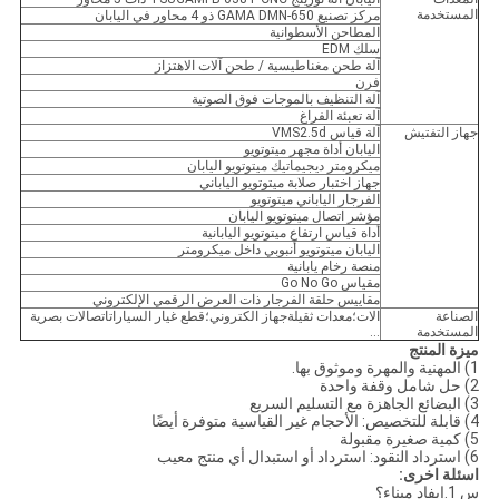
المستخدمة
مركز تصنيع GAMA DMN-650 ذو 4 محاور في اليابان
المطاحن الأسطوانية
سلك EDM
آلة طحن مغناطيسية / طحن آلات الاهتزاز
فرن
آلة التنظيف بالموجات فوق الصوتية
آلة تعبئة الفراغ
جهاز التفتيش
آلة قياس VMS2.5d
اليابان أداة مجهر ميتوتويو
ميكرومتر ديجيماتيك ميتوتويو اليابان
جهاز اختبار صلابة ميتوتويو الياباني
الفرجار الياباني ميتوتويو
مؤشر اتصال ميتوتويو اليابان
أداة قياس ارتفاع ميتوتويو اليابانية
اليابان ميتوتويو أنبوبي داخل ميكرومتر
منصة رخام يابانية
مقياس Go No Go
مقاييس حلقة الفرجار ذات العرض الرقمي الإلكتروني
الصناعة
الات؛معدات ثقيلةجهاز الكتروني؛قطع غيار السياراتاتصالات بصرية
المستخدمة
...
ميزة المنتج
1) المهنية والمهرة وموثوق بها.
2) حل شامل وقفة واحدة
3) البضائع الجاهزة مع التسليم السريع
4) قابلة للتخصيص: الأحجام غير القياسية متوفرة أيضًا
5) كمية صغيرة مقبولة
6) استرداد النقود: استرداد أو استبدال أي منتج معيب
اسئلة اخرى:
س 1.إيفاد ميناء؟