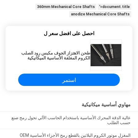
360mm Mechanical Core Shafts
document.title='
anodize Mechanical Core Shafts
احصل على افضل سعر ل
طحن الاهتزاز الجوف مكبس رود الصلب
الكروم المغلفة الأساسية الميكانيكية
مهاوي JIS 45C
استمر
مهاوي أساسية ميكانيكية
عالية الدقة المحرك الأساسية باستخدام الحاسب الآلي تحول رمح صنع
حسب الطلب
المغزل موتور الكروم البلاتين بالقطع رمح الأجزاء الأساسية OEM