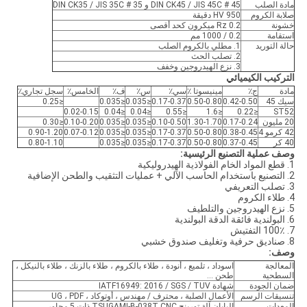
مادة الصلب
45 # DIN CK45 / JIS 45C و 35 # DIN CK35 / JIS 35C
صلابة الكروم
950 HV دقيقة
خشونة
Rz 0.2 ميكرون كحد أقصى
استقامة
0.2 / 1000 مم
حالة التوريد
1. مطلي بالكروم الصلب
2. تصلب الحث
3. نزع الهيدروجين وخفف
التركيب الكيميائي
مادة
ج٪
مينيسوتا ٪
سي٪
س٪
ف٪
الخامس٪
سجل تجاري٪
سيك 45
0.42-0.50
0.50-0.80
0.17-0.37
≤0.035
≤0.035
≤0.25
0.02-0.15
≤0.04
≤0.04
≤0.55
≤1.6
≤0.22
ST52
20 مليون
0.17-0.24
1.30-1.70
0.10-0.50
≤0.035
≤0.035
0.10-0.20
≤0.30
42 كرمو 4
0.38-0.45
0.50-0.80
0.17-0.37
≤0.035
≤0.035
0.07-0.12
0.90-1.20
40 كر
0.37-0.45
0.50-0.80
0.17-0.37
≤0.035
≤0.035
0.80-1.10
وصف عملية التصنيع الرئيسية:
1. قطع المواد الخام الفولاذية الهيدروليكية
2. التصنيع باستخدام الحاسب الآلي + عمليات التثقيب والطحن الإضافية
3. تصلب التعريفي
4. طلاء الكروم
5. نزع الهيدروجين والتلطيف
6. البولندية فائقة الدقة البولندية
7. 100٪ التفتيش
8. صناديق حرفية وتغليف صندوق خشبي
وصف:
المعالجة
اسوداد ، تلميع ، أنودة ، طلاء بالكروم ، طلاء بالزنك ، طلاء بالنيكل ،
السطحية
طحن ...
ضمان الجودة
شهادة IATF16949: 2016 / SGS / TUV
تنسيقات الرسم
الأعمال الصلبة ، محترف / مهندس ، أوتوكاد ، UG ، PDF
المعدات
اليابان آلة تورينج TSUGAMI-B-038T CNC ذات 5 محاور