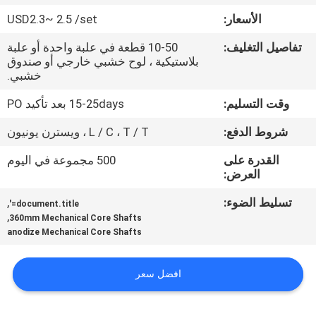
الأسعار:
USD2.3~ 2.5 /set
مراقبة
تفاصيل التغليف:
10-50 قطعة في علبة واحدة أو علبة
الجودة
بلاستيكية ، لوح خشبي خارجي أو صندوق
خشبي.
اتصل
وقت التسليم:
15-25days بعد تأكيد PO
بنا
شروط الدفع:
L / C ، T / T ، ويسترن يونيون
القدرة على
500 مجموعة في اليوم
اطلب
العرض:
اقتباس
تسليط الضوء:
,
document.title='
,
360mm Mechanical Core Shafts
anodize Mechanical Core Shafts
خريطة
الموقع
افضل سعر
PRIVACY