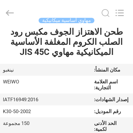
Ningbo
WeiWo
Electromechanical
Tech
Co.,Ltd..
مهاوي أساسية ميكانيكية
All
Rights
Reserved.
طحن الاهتزاز الجوف مكبس رود
الصفحة
الصلب الكروم المغلفة الأساسية
الرئيسية
الميكانيكية مهاوي JIS 45C
منتجات
مكان المنشأ:
نينغبو
معلومات
اسم العلامة
WEIWO
عنا
التجارية:
إصدار الشهادات:
IATF16949:2016
جولة
رقم الموديل:
K30-50-2002
في
الحد الأدنى
150 مجموعة
المعمل
لكمية: