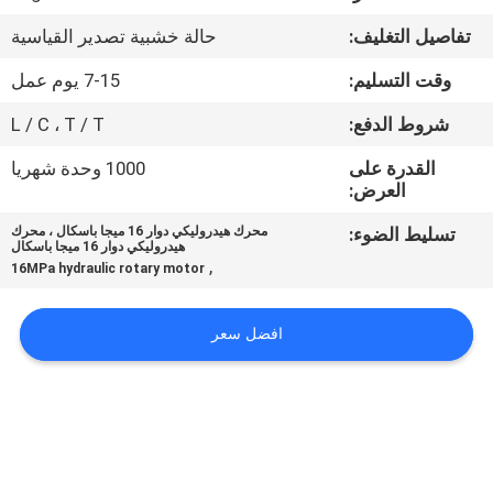
تفاصيل التغليف:
حالة خشبية تصدير القياسية
مراقبة
وقت التسليم:
7-15 يوم عمل
الجودة
شروط الدفع:
L / C ، T / T
اتصل
القدرة على
1000 وحدة شهريا
العرض:
بنا
تسليط الضوء:
محرك هيدروليكي دوار 16 ميجا باسكال ، محرك
هيدروليكي دوار 16 ميجا باسكال
اطلب
,
16MPa hydraulic rotary motor
اقتباس
افضل سعر
خريطة
الموقع
PRIVACY