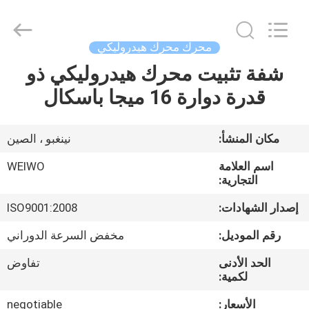
Ningbo
WeiWo
Electromechanical
Tech
Co.,Ltd..
محرك محرك هيدروليكي
All
Rights
Reserved.
شفة تثبيت محرك هيدروليكي ذو
الصفحة
قدرة دوارة 16 ميجا باسكال
الرئيسية
منتجات
مكان المنشأ:
نينغبو ، الصين
اسم العلامة
WEIWO
معلومات
التجارية:
عنا
إصدار الشهادات:
ISO9001:2008
رقم الموديل:
مخفض السرعة الدوراني
جولة
الحد الأدنى
تفاوض
في
لكمية:
المعمل
الأسعار:
negotiable