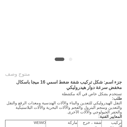
POLICY
منتوج وصف
جزء اسم:
شكل تركيب شفة ضغط اسمي 16 ميجا باسكال
مخفض سرعة دوار هيدروليكي
تستخدم بشكل خاص في آلة مكشطة
طلب:
النقل الهيدروليكي للتعدين والبناء والآلات الهندسية ومعدات الرفع والنقل
والتعدين ومنجم البترول والفحم والآلات البحرية والآلات البلاستيكية
والحفر الجيولوجي والآلات الأخرى.
المعايير الفنية:
تركيب
شفة ، خرج
ماركة
WEIWO