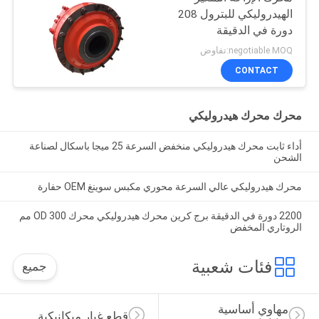
الهيدروليكي للبترول 208
دورة في الدقيقة
negotiable MOQ:تفاوض
CONTACT
محرك محرك هيدروليكي
أداء ثابت محرك هيدروليكي منخفض السرعة 25 ميجا باسكال لصناعة
الشحن
محرك هيدروليكي عالي السرعة محوري مكبس سوينغ OEM حفارة
2200 دورة في الدقيقة برج كرين محرك هيدروليكي محرك OD 300 مم
الروتاري المخفض
فئات شعبية
جميع
مهاوي أساسية 
قطع غيار ميكانيكية