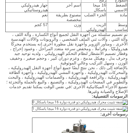
النموذج
رمح
الضغط
16 ميجا
اسم آخر
جهاز هيدروليكي
الاسمي
باسكال
هيدروستاتيكي
مادة
الجزء الصلب
مصنوع بطريقة
نعم
مخصصة
وسط
الزيت
وزن
57 كجم
مناسب
الهيدروليكي
تم تصميم سلسلة من أجهزة النقل لجميع أنواع الكسارة ، وآلة اللف ،
وآلة الثني ، وآلات ثني الملف الشخصي ، والروبوتات والآلات الهندسية
الأخرى ، ومناور التزوير وأجهزة نقل مطورة أخرى.إنه يستخدم محركًا
هيدروليكيًا ، وفراملًا ، ومخفض سرعة متعدد المراحل ، وعمود إخراج ،
وقطار تصميم الانشطار لنظام التحكم الهيدروليكي ، ولديه توحيد جيد
وحرف بدل ، وهيكل مدمج ، وعزم دوران كبير ، وحجم صغير ، وخفيف
الوزن ، وسهل التركيب وعالي الموثوقية.
بالإضافة إلى ذلك ، نحن ننتج أيضًا جميع أنواع أجهزة النقل الهيدروليكية ،
والمحركات الهيدروليكية ، وأجهزة المشي الهيدروليكية ، وأجهزة الطاقة
الهيدروليكية ، والرافعة الهيدروليكية ، والصمامات الهيدروليكية ، والبحث
والتطوير في المضخات الهيدروليكية ، والتصنيع ، والبيع بالجملة والتجزئة ؛
تصنيع الأجزاء الميكانيكية الأخرى ؛في نفس الوقت يمكننا تقديم خدمات
الإصلاح والصيانة وغيرها.
الرسومات التفصيلية:
رسومات أخرى: