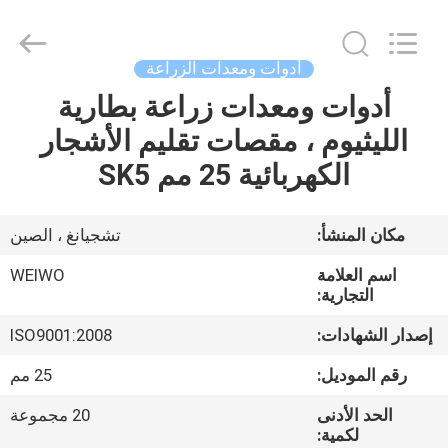
Ningbo
WeiWo
Electromechanical
Tech
Co.,Ltd..
أدوات ومعدات الزراعة
All
Rights
Reserved.
أدوات ومعدات زراعة بطارية
الصفحة
الليثيوم ، مقصات تقليم الأشجار
الرئيسية
الكهربائية 25 مم SK5
منتجات
مكان المنشأ:
تشجيانغ ، الصين
معلومات
اسم العلامة
WEIWO
عنا
التجارية:
إصدار الشهادات:
ISO9001:2008
جولة
رقم الموديل:
25 مم
في
الحد الأدنى
20 مجموعة
المعمل
لكمية: