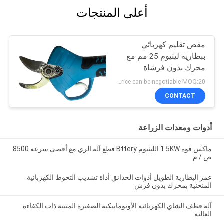
أعلى المنتجات
مقص تقليم كهربائي
ببطارية ليثيوم 25 مم مع
محرك بدون فرشاة
Price can be negotiable MOQ:20 مجموعة
CONTACT
أدوات ومعدات الزراعة
ماكس قوة 1.5KW الليثيوم Bttery قطع آلة الري مع أقصى سرعة 8500
ص / م
عمر البطارية الطويل أدوات الحدائق أداة تشذيب التحوط الكهربائية
المنحنية بمحرك بدون فرش
آلة قطف الشاي الكهربائية الأوتوماتيكية الصغيرة المتينة ذات الكفاءة
العالية