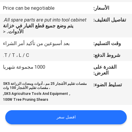
الأسعار:
Price can be negotiable
مراقبة
تفاصيل التغليف:
All spare parts are put into tool cabinet.
الجودة
يتم وضع جميع قطع الغيار في خزانة
الأدوات.
<
اتصل
وقت التسليم:
بعد أسبوعين من تأكيد أمر الشراء
بنا
شروط الدفع:
T / T ، L / C.
القدرة على
1000 مجموعة شهريا
اطلب
العرض:
اقتباس
تسليط الضوء:
مقصات تقليم الأشجار 25 مم ، أدوات ومعدات الزراعة SK5
، مقصات تقليم الأشجار 100 وات
,
,
SK5 Agriculture Tools And Equipment
خريطة
100W Tree Pruning Shears
الموقع
افضل سعر
PRIVACY