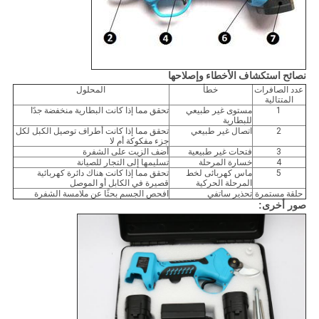
نصائح استكشاف الأخطاء وإصلاحها
عدد الصافرات
خطأ
المحلول
المتتالية
1
مستوى غير طبيعي
تحقق مما إذا كانت البطارية منخفضة جدًا
للبطارية
2
اتصال غير طبيعي
تحقق مما إذا كانت أطراف توصيل الكبل لكل
جزء مفكوكة أم لا
3
فتحات غير طبيعية
أضف الزيت على الشفرة
4
خسارة المرحلة
تسليمها إلى التجار للصيانة
5
ماس كهربائى لخط
تحقق مما إذا كانت هناك دائرة كهربائية
المرحلة الحركية
قصيرة في الكابل أو الموصل
حلقة مستمرة
تحذير ساتفي
افحص الجسم بحثًا عن ملامسة الشفرة
صور أخرى: