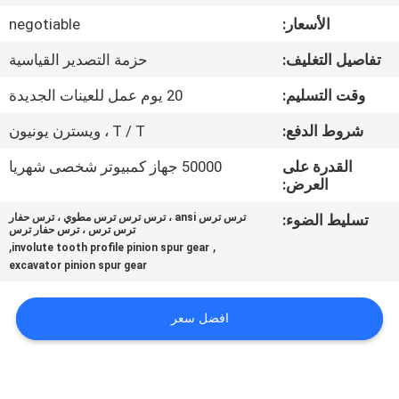
الأسعار:
negotiable
مراقبة
تفاصيل التغليف:
حزمة التصدير القياسية
الجودة
وقت التسليم:
20 يوم عمل للعينات الجديدة
اتصل
شروط الدفع:
T / T ، ويسترن يونيون
بنا
القدرة على
50000 جهاز كمبيوتر شخصى شهريا
العرض:
اطلب
تسليط الضوء:
ترس ترس ansi ، ترس ترس ترس مطوي ، ترس حفار
ترس ترس ، ترس حفار ترس
اقتباس
,
,
involute tooth profile pinion spur gear
excavator pinion spur gear
افضل سعر