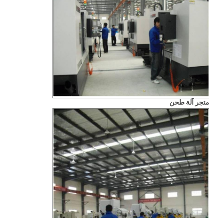
متجر آلة طحن