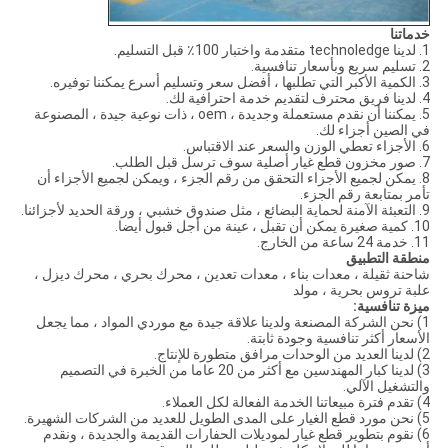
خدماتنا
1. لدينا technoledge متقدمة واختبار 100٪ قبل التسليم.
2. تسليم سريع وبأسعار تنافسية.
3. الكمية الأكبر التي تطلبها ، أفضل سعر وتسليم أسرع يمكننا توفيره.
4. لدينا فريق محترف لتقديم خدمة احترافية لك.
5. يمكننا أن نقدم مستعملة وجديدة ، oem ، ذات نوعية جيدة ، المصنوعة
في الصين أجزاء لك.
6. الأجزاء تعطي الوزن والسعر عند الاقتباس.
7. صور مخزون قطع غيار أصلية سوف ترسل قبل الطلب.
8. يمكن لجميع الأجزاء التحقق من رقم الجزء ، ويمكن لجميع الأجزاء أن
تأمر بمتابعة رقم الجزء.
9. التعبئة الآمنة لحماية البضائع ، مثل صندوق خشبي ، ورقة الحديد لأجزائنا.
10. كمية صغيرة يمكن أن تقبل ، عينة من أجل قبول أيضا.
11. خدمة 24 ساعة من الخارج.
منطقة التطبيق
شاحنة ثقيلة ، معدات بناء ، معدات تعدين ، محرك بحري ، محرك ديزل ،
علبة تروس بحرية ، مولد
ميزة تنافسية:
1) نحن الشركة المصنعة ولدينا علاقة جيدة مع موردي المواد ، مما يجعل
الأسعار أكثر تنافسية وجودة ثابتة.
2) لدينا العديد من الوحدات مرافق متطورة للإنتاج.
3) لدينا كبار المهندسين مع أكثر من 20 عاما من الخبرة في التصميم
والتشغيل الآلي.
4) تقدم فترة مبيعاتنا الخدمة الفعالة لكل العملاء.
5) نحن مورد قطع الغيار على المدى الطويل للعديد من الشركات الشهيرة.
6) نقوم بتطوير قطع غيار لموديلات الحفارات القديمة والجديدة ، ونقدم