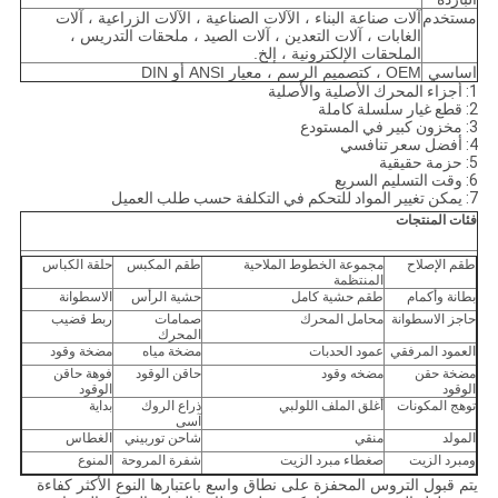
مستخدم
آلات صناعة البناء ، الآلات الصناعية ، الآلات الزراعية ، آلات
الغابات ، آلات التعدين ، آلات الصيد ، ملحقات التدريس ،
الملحقات الإلكترونية ، إلخ.
اساسي
OEM ، كتصميم الرسم ، معيار ANSI أو DIN
1: أجزاء المحرك الأصلية والأصلية
2: قطع غيار سلسلة كاملة
3: مخزون كبير في المستودع
4: أفضل سعر تنافسي
5: حزمة حقيقية
6: وقت التسليم السريع
7: يمكن تغيير المواد للتحكم في التكلفة حسب طلب العميل
فئات المنتجات
طقم الإصلاح
مجموعة الخطوط الملاحية
طقم المكبس
حلقة الكباس
المنتظمة
بطانة وأكمام
طقم حشية كامل
حشية الرأس
الاسطوانة
حاجز الاسطوانة
محامل المحرك
صمامات
ربط قضيب
المحرك
العمود المرفقي
عمود الحدبات
مضخة مياه
مضخة وقود
مضخة حقن
مضخه وقود
حاقن الوقود
فوهة حاقن
الوقود
الوقود
توهج المكونات
أغلق الملف اللولبي
ذراع الروك
بداية
آسى
المولد
منقي
شاحن توربيني
الغطاس
ومبرد الزيت
ص
غطاء مبرد الزيت
شفرة المروحة
المنوع
يتم قبول التروس المحفزة على نطاق واسع باعتبارها النوع الأكثر كفاءة