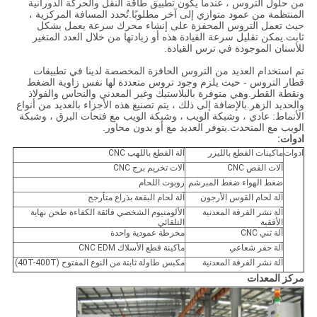
من حلول التروس ، عندما يكون تطبيق طاقة النقل والحركة الدورانية
المنتظمة من عمود متوازي إلى آخر مطلوبًا.تُحدد المسافة المركزية ،
حيث تعمل التروس المحفزة على إنشاء محرك سرعة يعمل بشكل
ثابت.يمكن تقليل سرعة القيادة هذه أو زيادتها من خلال العدد المتغير
للأسنان الموجودة في ترس القيادة.
تم استخدام العديد من التروس الحافزة المخصصة لدينا في تطبيقات
قطار التروس - حيث يلزم وجود تروس متعددة لها نفس زاوية الضغط
ونقطة القطر.وهي متوفرة بالبلاستيك وغير المعدني والنحاس والفولاذ
والحديد الزهر.بالإضافة إلى ذلك ، يتم تصنيع هذه الأجزاء بالعديد من أنواع
الأنماط: عادي ، وشبكة الويب ، وشبكة الويب مع فتحات البرق ، وشبكة
الويب مع المتحدث.يتوفر العديد مع أو بدون محاور.
ادوات:
ادوات
ماكينات القطع بالليزر
آلة القطع باللهب CNC
آلات القص CNC
آلات تخريم برج CNC
ضغط الهواء ضغط المبرشم
روبوت اللحام
آلة لحام القوس الأرجون
آلة لحام البقعة بذراع متأرجح
آلة نشر الفرقة المعدنية
الألومنيوم الشخصي فائقة الكفاءة طحن نهاية
الأفقية
التلقائي
آلة ثني CNC
مخرطة عمودية واحدة
آلة حفر شعاعي
ماكينة قطع الأسلاك CNC EDM
آلة نشر الفرقة المعدنية
مكبس طاولة ثابتة من النوع المفتوح (40T-400T)
مركز المعدات