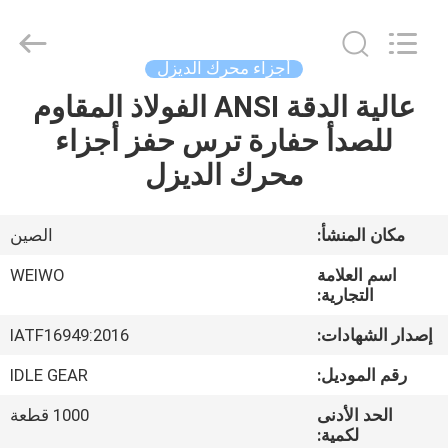
غيار
ميكانيكية
المزود.
Copyright
©
أجزاء محرك الديزل
2021
-
2025
عالية الدقة ANSI الفولاذ المقاوم
الصفحة
mechanical-
spares.com.
للصدأ حفارة ترس حفز أجزاء
الرئيسية
All
Rights
Reserved.
محرك الديزل
منتجات
مكان المنشأ:
الصين
معلومات
اسم العلامة
WEIWO
عنا
التجارية:
إصدار الشهادات:
IATF16949:2016
جولة
رقم الموديل:
IDLE GEAR
في
الحد الأدنى
1000 قطعة
المعمل
لكمية: