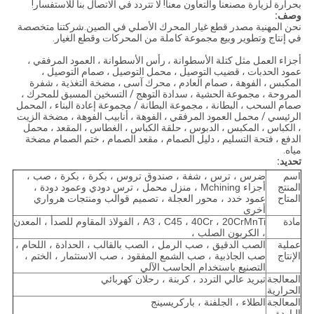
بحرارة لزيارة مصنعنا والتعاون معنا! لا تتردد في الاتصال بنا للاستفسار!
وصف:
نحن المهنية مصدر قطع غيار المحرك الأصلي في الصين.شركتنا متخصصة
في إنتاج وتطوير وبيع مجموعة كاملة من المحركات وقطع الغيار.
أجزاء العمل مثل كتلة الأسطوانة ، رأس الأسطوانة ، العمود المرفقي ،
عمود الحدبات ، قضيب التوصيل ، محمل التوصيل ، صمام التوصيل ،
المكبس ، الفوهة ، صمام العادم ، محرك آسى ، مضخة التغذية ، شفرة
المروحة ، مجموعة الحشية ، سدادة التوهج / التسخين المسبق للمحرك ،
صمام السحب ، البطانة ، مجموعة البطانة / مجموعة إعادة البناء ، المحمل
الرئيسي / محمل العمود المرفقي ، الفوهة ، أنابيب الفوهة ، مضخة الزيت
، الكباس ، المكبس ، الدبوس ، حلقة الكباس ، الغطاس ، المقعد ، محمل
الدفع ، فتحة التسليم ، دليل الصمام ، مقعد الصمام ، ختم الصمام مضخة
مياه.
تحديد:
اسم
ضرس ، ترس ، شفة ، صندوق تروس ، بكرة ، بكرة ، صب ،
المنتج
أجزاء Mchining ، منزل محمل ، ترس دودي وعمود دودة ،
المتاح
عمود خدد ، محور العجلة ، تصميم قوالب ومنتجات هرواري
أخرى
مادة
A3 ، C45 ، 40Cr ، 20CrMnTi ، الفولاذ المقاوم للصدأ ، المعدن
، الكربون الصلب ،
عملية
الصب الدقيق ، صب الرمل ، الصب بالقالب ، الحدادة ، اللحام ،
الإنتاج
صب الجاذبية ، صب الشمع المفقود ، صب الاستثمار ، الختم ،
التصنيع باستخدام الحاسب الآلي
المعالجة
تبريد عالي التردد ، كربنة ، رحلان كهربائي
الحرارية
المعالجة
الطلاء ، الجلفنة ، باركريسينج
الباردة