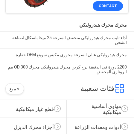
CONTACT
محرك محرك هيدروليكي
أداء ثابت محرك هيدروليكي منخفض السرعة 25 ميجا باسكال لصناعة
الشحن
محرك هيدروليكي عالي السرعة محوري مكبس سوينغ OEM حفارة
2200 دورة في الدقيقة برج كرين محرك هيدروليكي محرك OD 300 مم
الروتاري المخفض
فئات شعبية
جميع
مهاوي أساسية 
قطع غيار ميكانيكية
ميكانيكية
أدوات ومعدات الزراعة
أجزاء محرك الديزل