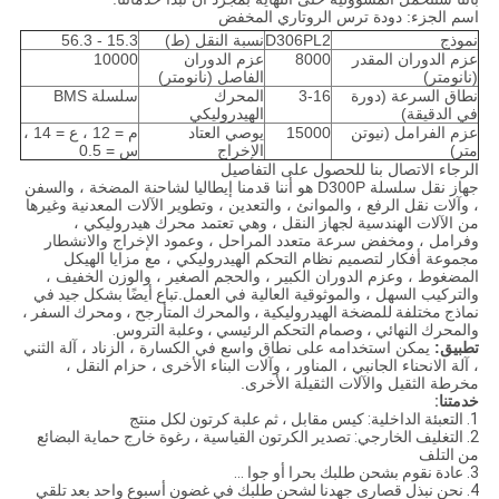
اسم الجزء: دودة ترس الروتاري المخفض
نموذج
D306PL2
نسبة النقل (ط)
15.3 - 56.3
عزم الدوران المقدر
8000
عزم الدوران
10000
(نانومتر)
الفاصل (نانومتر)
نطاق السرعة (دورة
3-16
المحرك
سلسلة BMS
في الدقيقة)
الهيدروليكي
عزم الفرامل (نيوتن
15000
يوصي العتاد
م = 12 ، ع = 14 ،
متر)
الإخراج
س = 0.5
الرجاء الاتصال بنا للحصول على التفاصيل
جهاز نقل سلسلة D300P هو أننا قدمنا ​​إيطاليا لشاحنة المضخة ، والسفن
، وآلات نقل الرفع ، والموانئ ، والتعدين ، وتطوير الآلات المعدنية وغيرها
من الآلات الهندسية لجهاز النقل ، وهي تعتمد محرك هيدروليكي ،
وفرامل ، ومخفض سرعة متعدد المراحل ، وعمود الإخراج والانشطار
مجموعة أفكار لتصميم نظام التحكم الهيدروليكي ، مع مزايا الهيكل
المضغوط ، وعزم الدوران الكبير ، والحجم الصغير ، والوزن الخفيف ،
والتركيب السهل ، والموثوقية العالية في العمل.
تباع أيضًا بشكل جيد في
نماذج مختلفة للمضخة الهيدروليكية ، والمحرك المتأرجح ، ومحرك السفر ،
والمحرك النهائي ، وصمام التحكم الرئيسي ، وعلبة التروس.
تطبيق:
يمكن استخدامه على نطاق واسع في الكسارة ، الزناد ، آلة الثني
، آلة الانحناء الجانبي ، المناور ، وآلات البناء الأخرى ، حزام النقل ،
مخرطة الثقيل والآلات الثقيلة الأخرى.
خدمتنا:
1. التعبئة الداخلية: كيس مقابل ، ثم علبة كرتون لكل منتج
2. التغليف الخارجي: تصدير الكرتون القياسية ، رغوة خارج حماية البضائع
من التلف
3. عادة نقوم بشحن طلبك بحرا أو جوا ...
4. نحن نبذل قصارى جهدنا لشحن طلبك في غضون أسبوع واحد بعد تلقي