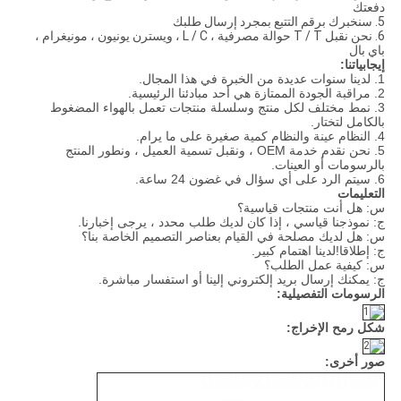
دفعتك
5. سنخبرك برقم التتبع بمجرد إرسال طلبك
6. نحن نقبل T / T حوالة مصرفية ، L / C ، ويسترن يونيون ، مونيغرام ،
باي بال
إيجابياتنا:
1. لدينا سنوات عديدة من الخبرة في هذا المجال.
2. مراقبة الجودة الممتازة هي أحد مبادئنا الرئيسية.
3. نمط مختلف لكل منتج وسلسلة منتجات تعمل بالهواء المضغوط
بالكامل لتختار.
4. النظام عينة والنظام كمية صغيرة على ما يرام.
5. نحن نقدم خدمة OEM ، ونقبل تسمية العميل ، ونطور المنتج
بالرسومات أو العينات.
6. سيتم الرد على أي سؤال في غضون 24 ساعة.
التعليمات
س: هل أنت منتجات قياسية؟
ج: نموذجنا قياسي ، إذا كان لديك طلب محدد ، يرجى إخبارنا.
س: هل لديك مصلحة في القيام بعناصر التصميم الخاصة بنا؟
ج: إطلاقا!لدينا اهتمام كبير.
س: كيفية عمل الطلب؟
ج: يمكنك إرسال بريد إلكتروني إلينا أو استفسار مباشرة.
الرسومات التفصيلية:
شكل رمح الإخراج:
صور أخرى: