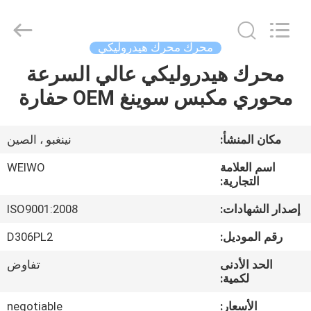
Ningbo
WeiWo
Electromechanical
Tech
Co.,Ltd..
محرك محرك هيدروليكي
All
Rights
Reserved.
محرك هيدروليكي عالي السرعة
الصفحة
محوري مكبس سوينغ OEM حفارة
الرئيسية
منتجات
مكان المنشأ:
نينغبو ، الصين
اسم العلامة
WEIWO
معلومات
التجارية:
عنا
إصدار الشهادات:
ISO9001:2008
رقم الموديل:
D306PL2
جولة
الحد الأدنى
تفاوض
في
لكمية:
المعمل
الأسعار:
negotiable