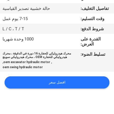
تفاصيل التغليف:
حالة خشبية تصدير القياسية
مراقبة
وقت التسليم:
7-15 يوم عمل
الجودة
شروط الدفع:
L / C ، T / T
اتصل
القدرة على
1000 وحدة شهريا
العرض:
بنا
تسليط الضوء:
محرك هيدروليكي للحفارة 16 دورة في الدقيقة ، محرك
هيدروليكي للحفارة OEM ، محرك هيدروليكي سوينغ
اطلب
,
,
oem excavator hydraulic motor
oem swing hydraulic motor
اقتباس
افضل سعر
خريطة
الموقع
PRIVACY