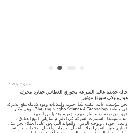
POLICY
منتوج وصف
حالة جديدة عالية السرعة محوري الغطاس حفارة محرك
هيدروليكي سوينغ موتور
نحن مؤسسة عالية التقنية بكل حيوية وإمكانات وقوة شاملة.تقع الشركة
في منطقة Zhejiang Ningbo Science & Technology ، وهي مكان
فريد من نوعه مع مناظر طبيعية جميلة وهدايا من الطبيعة.
منذ تأسيسها ، استمرت الشركة في الالتزام بما يلي: البيع الصادق ،
وأفضل جودة ، وتوجيه الناس ، والفوائد التي تعود على العملاء.نحن نبذل
قصارى جهدنا لنقدم لعملائنا أفضل الخدمات وأفضل المنتجات.نحن نعد
بأننا سنتحمل المسؤولية حتى النهاية بمجرد أن تبدأ خدماتنا.