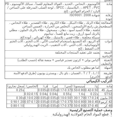
المنتج
مادة
الألومنيوم ، النحاس ، الحديد ، الفولاذ المقاوم للصدأ ، سبائك الألومنيوم ، PD
، APET ، PVC ، البلاستيك ، SPCC ، لوحة الصلب المدرفلة على الساخن /
البارد / الحزام الفولاذي ، إلخ.
رقابة
شهادة ISO9001: 2008
جودة
المعالجة
طلاء الزنك ، طلاء النيكل ، طلاء الكروم ، طلاء القصدير ، طلاء النحاس ،
السطحية
رش راتنج الأوكسجين ، التخلص من الحرارة ، الغمس الساخن
جلفنة ، طلاء أكسيد أسود ، دهان ، مسحوق ، طلاء بالزنك الملون ، مطلي
بالزنك أسود أزرق ، زيت مانع للصدأ ، تيتانيوم
سبيكة مجلفنة ، طلاء فضي ، بلاستيك ، طلاء كهربائي ، أنودة إلخ.
ادوات
آلة الربيع ، آلة التصنيع باستخدام الحاسب الآلي ، آلات الختم ، آلات الختم
الأوتوماتيكية ، آلات الثني ، آلات التثقيب ، الزيت الهيدروليكي
آلات الضغط ، إلخ
السعة
يعتمد على تعقيد المنتجات المختلفة
الإنتاجية
التعبئة
أكياس بولي + كرتون تصدير قياسي + منصة نقالة (حسب الطلب)
والتغليف
المهلة
كما هو مطلوب الخاص بك
طريقة
T / T ، L / C ، الضمان ، باي بال ، ويسترن يونيون (طرق الدفع الآمنة
الدفع
الأخرى)
التركيب الكيميائي
مادة
ج٪
مينيسوتا ٪
سي٪
س٪
ف٪
الخامس٪
سجل تجاري٪
سيك 45
0.42-0.50
0.50-0.80
0.17-0.37
≤0.035
≤0.035
≤0.25
0.02-0.15
≤0.04
≤0.04
≤0.55
≤1.6
≤0.22
ST52
20 مليون
0.17-0.24
1.30-1.70
0.10-0.50
≤0.035
≤0.035
0.10-0.20
≤0.30
42 كرمو 4
0.38-0.45
0.50-0.80
0.17-0.37
≤0.035
≤0.035
0.07-0.12
0.90-1.20
40 كر
0.37-0.45
0.50-0.80
0.17-0.37
≤0.035
≤0.035
0.80-1.10
وصف عملية التصنيع الرئيسية:
1. قطع المواد الخام الفولاذية الهيدروليكية