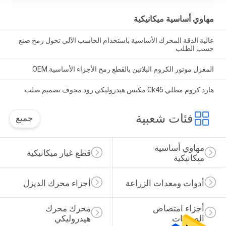
مهاوي أساسية ميكانيكية
عالية الدقة المحرك الأساسية باستخدام الحاسب الآلي تحول رمح صنع
حسب الطلب
المغزل موتور الكروم البلاتين بالقطع رمح الأجزاء الأساسية OEM
هارد كروم مطلي Ck45 مكبس هيدروليكي رود مجوف تصميم صلب
فئات شعبية
جميع
مهاوي أساسية 
قطع غيار ميكانيكية
ميكانيكية
أدوات ومعدات الزراعة
أجزاء محرك الديزل
أجزاء امتصاص 
محرك محرك 
الصدمات
هيدروليكي