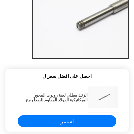
احصل على افضل سعر ل
الزنك مطلي لعبة روبوت المحور
الميكانيكية الفولاذ المقاوم للصدأ رمح
360 مم
استمر