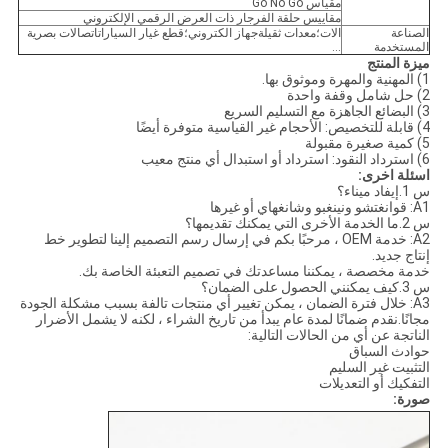
مقياس Go No Go
مقاييس حلقة الفرجار ذات العرض الرقمي الإلكتروني
الصناعة
الات؛معدات ثقيلةجهاز الكتروني؛قطع غيار السياراتاتصالات بصرية
المستخدمة
...
ميزة المنتج
1) المهنية والمهرة وموثوق بها.
2) حل شامل وقفة واحدة
3) البضائع الجاهزة مع التسليم السريع
4) قابلة للتخصيص: الأحجام غير القياسية متوفرة أيضًا
5) كمية صغيرة مقبولة
6) استرداد النقود: استرداد أو استبدال أي منتج معيب
اسئلة اخرى:
س 1.إيفاد ميناء؟
A1: قوانغتشو ونينغبو وشانغهاي أو غيرها
س 2.ما الخدمة الأخرى التي يمكنك تقديمها؟
A2: خدمة OEM ، مرحبًا بكم في إرسال رسم التصميم إلينا لتطوير خط
إنتاج جديد.
خدمة مخصصة ، يمكننا مساعدتك في تصميم التعبئة الخاصة بك.
س 3.كيف يمكنني الحصول على الضمان؟
A3: خلال فترة الضمان ، يمكن تغيير أي منتجات تالفة بسبب مشكلة الجودة
مجانًا.نقدم ضمانًا لمدة عام يبدأ من تاريخ الشراء ، لكنه لا يشمل الأضرار
الناتجة عن أي من الحالات التالية:
حوادث السباق
التثبيت غير السليم
التفكيك أو التعديلات
صورة: