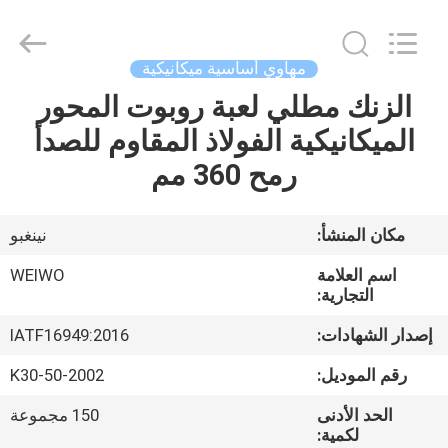
Ningbo
WeiWo
Electromechanical
Tech
Co.,Ltd..
مهاوي أساسية ميكانيكية
All
Rights
Reserved.
الزنك مطلي لعبة روبوت المحور
الصفحة
الميكانيكية الفولاذ المقاوم للصدأ
الرئيسية
رمح 360 مم
منتجات
مكان المنشأ:
نينغبو
معلومات
اسم العلامة
WEIWO
عنا
التجارية:
إصدار الشهادات:
IATF16949:2016
جولة
رقم الموديل:
K30-50-2002
في
الحد الأدنى
150 مجموعة
المعمل
لكمية: