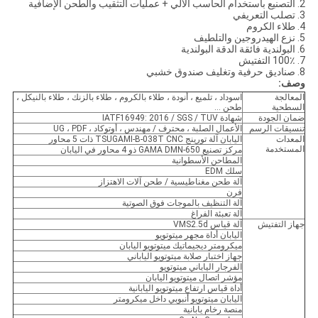
2. التصنيع باستخدام الحاسب الآلي + عمليات التثقيب والطحن الإضافية
3. تصلب التعريفي
4. طلاء الكروم
5. نزع الهيدروجين والتلطيف
6. البولندية فائقة الدقة البولندية
7. 100٪ التفتيش
8. صناديق حرفية وتغليف صندوق خشبي
وصف:
المعالجة
اسوداد ، تلميع ، أنودة ، طلاء بالكروم ، طلاء بالزنك ، طلاء بالنيكل ،
السطحية
طحن ...
ضمان الجودة
شهادة IATF16949: 2016 / SGS / TUV
تنسيقات الرسم
الأعمال الصلبة ، محترف / مهندس ، أوتوكاد ، UG ، PDF
المعدات
اليابان آلة تورينج TSUGAMI-B-038T CNC ذات 5 محاور
المستخدمة
مركز تصنيع GAMA DMN-650 ذو 4 محاور في اليابان
المطاحن الأسطوانية
سلك EDM
آلة طحن مغناطيسية / طحن آلات الاهتزاز
فرن
آلة التنظيف بالموجات فوق الصوتية
آلة تعبئة الفراغ
جهاز التفتيش
آلة قياس VMS2.5d
اليابان أداة مجهر ميتوتويو
ميكرومتر ديجيماتيك ميتوتويو اليابان
جهاز اختبار صلابة ميتوتويو الياباني
الفرجار الياباني ميتوتويو
مؤشر اتصال ميتوتويو اليابان
أداة قياس ارتفاع ميتوتويو اليابانية
اليابان ميتوتويو أنبوبي داخل ميكرومتر
منصة رخام يابانية