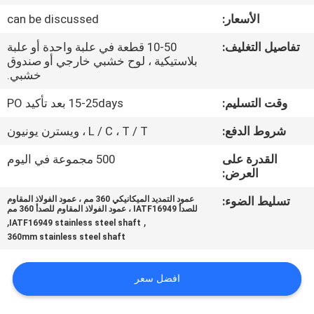
الأسعار:
can be discussed
مراقبة
تفاصيل التغليف:
10-50 قطعة في علبة واحدة أو علبة
الجودة
بلاستيكية ، لوح خشبي خارجي أو صندوق
خشبي.
اتصل
وقت التسليم:
15-25days بعد تأكيد PO
بنا
شروط الدفع:
L / C ، T / T ، ويسترن يونيون
القدرة على
500 مجموعة في اليوم
اطلب
العرض:
اقتباس
تسليط الضوء:
عمود التمديد الميكانيكي 360 مم ، عمود الفولاذ المقاوم
للصدأ IATF16949 ، عمود الفولاذ المقاوم للصدأ 360 مم
,
,
IATF16949 stainless steel shaft
خريطة
360mm stainless steel shaft
الموقع
افضل سعر
PRIVACY